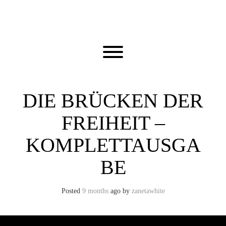
Skip
to
content
Toggle menu visibility.
DIE BRÜCKEN DER
FREIHEIT –
KOMPLETTAUSGA
BE
Posted
9 months
ago
by 
zanetawhite