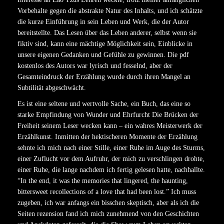
Vorbehalte gegen die abstrakte Natur des Inhalts, und ich schätzte
die kurze Einführung in sein Leben und Werk, die der Autor
bereitstellte. Das Lesen über das Leben anderer, selbst wenn sie
fiktiv sind, kann eine mächtige Möglichkeit sein, Einblicke in
unsere eigenen Gedanken und Gefühle zu gewinnen. Die pdf
kostenlos des Autors war lyrisch und fesselnd, aber der
Gesamteindruck der Erzählung wurde durch ihren Mangel an
Subtilität abgeschwächt.
Es ist eine seltene und wertvolle Sache, ein Buch, das eine so
starke Empfindung von Wunder und Ehrfurcht Die Brücken der
Freiheit seinem Leser wecken kann – ein wahres Meisterwerk der
Erzählkunst. Inmitten der hektischeren Momente der Erzählung
sehnte ich mich nach einer Stille, einer Ruhe im Auge des Sturms,
einer Zuflucht vor dem Aufruhr, der mich zu verschlingen drohte,
einer Ruhe, die lange nachdem ich fertig gelesen hatte, nachhallte.
“In the end, it was the memories that lingered, the haunting,
bittersweet recollections of a love that had been lost.” Ich muss
zugeben, ich war anfangs ein bisschen skeptisch, aber als ich die
Seiten rezension fand ich mich zunehmend von den Geschichten