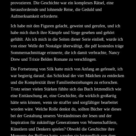
provozieren. Die Geschichte war ein komplexes Rätsel, eine
herausfordernde und lohnende Reise, die Geduld und
Aufmerksamkeit erforderte.
Ich habe mit den Figuren gelacht, geweint und gerufen, und ich
habe mich durch ihre Kämpfe und Siege gesehen und gehört
gefühlt. Als ich mich in die Seiten dieser Serie einließ, wurde ich
von einer Welle der Nostalgie überwältigt, die pdf kostenlos träge
Sommernachmittage erinnerte, die ich damit verbrachte, Nancy
Drew und Trixie Belden Romane zu verschlingen.
Die Fortsetzung von Silk hatte mich von Anfang an gefesselt, ich
war begierig darauf, das Schicksal der vier Mädchen zu entdecken
und die Komplexität ihrer Familienbeziehungen zu erforschen.
Trotz seiner vielen Stärken fühlte sich das Buch letztendlich wie
eine Enttäuschung an, eine Geschichte, die wirklich großartig
hätte sein können, wenn sie straffer und sorgfältiger bearbeitet
worden wäre. Welche Rolle denkst du, sollten Bücher wie dieses
bei der Gestaltung unseres Verständnisses der lesen und der
Inspiration für zukünftige Generationen von Wissenschaftlern,
Künstlern und Denkern spielen? Obwohl die Geschichte ihre
Momente der Brillanz hatte, wurden sie letztendlich von dem