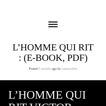
Skip
to
content
Toggle menu visibility.
L’HOMME QUI RIT
: (E-BOOK, PDF)
Posted
9 months
ago
by 
zanetawhite
L’HOMME QUI