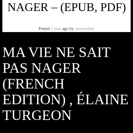
NAGER – (EPUB, PDF)
Posted
1 year
ago
by
zanetawhite
MA VIE NE SAIT
PAS NAGER
(FRENCH
EDITION) , ÉLAINE
TURGEON