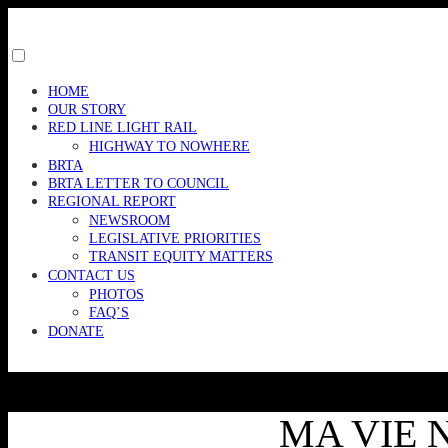
Skip
to
content
Toggle
menu
HOME
visibility.
OUR STORY
RED LINE LIGHT RAIL
HIGHWAY TO NOWHERE
BRTA
BRTA LETTER TO COUNCIL
REGIONAL REPORT
NEWSROOM
LEGISLATIVE PRIORITIES
TRANSIT EQUITY MATTERS
CONTACT US
PHOTOS
FAQ’S
DONATE
MA VIE N