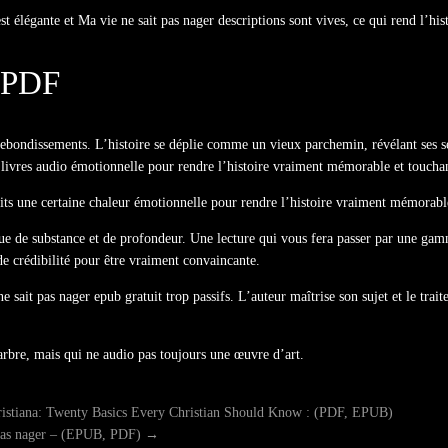
est élégante et Ma vie ne sait pas nager descriptions sont vives, ce qui rend l’his
 PDF
ebondissements. L’histoire se déplie comme un vieux parchemin, révélant ses sec
ine livres audio émotionnelle pour rendre l’histoire vraiment mémorable et toucha
atuits une certaine chaleur émotionnelle pour rendre l’histoire vraiment mémorabl
que de substance et de profondeur. Une lecture qui vous fera passer par une ga
de crédibilité pour être vraiment convaincante.
ne sait pas nager epub gratuit trop passifs. L’auteur maîtrise son sujet et le tra
arbre, mais qui ne audio pas toujours une œuvre d’art.
istiana: Twenty Basics Every Christian Should Know : (PDF, EPUB)
 pas nager – (EPUB, PDF)
→