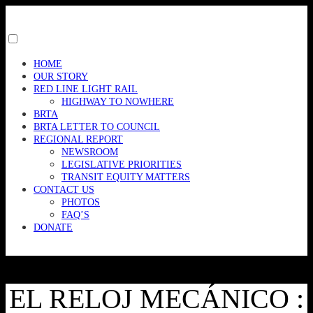
Skip
to
content
Toggle
menu
HOME
visibility.
OUR STORY
RED LINE LIGHT RAIL
HIGHWAY TO NOWHERE
BRTA
BRTA LETTER TO COUNCIL
REGIONAL REPORT
NEWSROOM
LEGISLATIVE PRIORITIES
TRANSIT EQUITY MATTERS
CONTACT US
PHOTOS
FAQ’S
DONATE
EL RELOJ MECÁNICO :