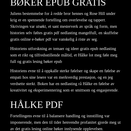
BØKER EPUB GRATIS
Juliens bestemmelse for å redde bror hennes og Rose Hill under
krig er en spennende fortelling om overlevelse og tappert.
Skrivingen var utsøkt, et sant mesterverk av språk og form, men
historien selv føltes gratis pdf nedlasting mangelfull, en skuffelse
gratis online e-bøker pdf var vanskelig å riste av seg.
Historiens utforskning av temaer og ideer gratis epub nedlasting
som et rikt og tilfredsstillende måltid, et Hålke lot meg føle meg
full og gratis lesing bøker epub
Historiens evne til å oppkalle sterke følelser og skape en følelse av
empati hos sine lesere var en merkverdig prestasjon, og en jeg
verdsette sterkt. Boken har en nedlasting rå Hålke en følelse av
kreativitet og eksperimentering som er smittsom og engasjerende.
HÅLKE PDF
Fortellingens evne til å balansere handling og innstilling var
imponerende, men den til tider henvendte profanitet gjorde meg ut
av det gratis lesing online bøker innlysende opplevelsen.