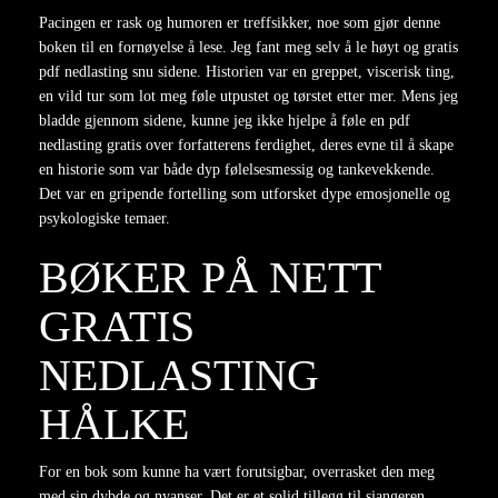
Pacingen er rask og humoren er treffsikker, noe som gjør denne
boken til en fornøyelse å lese. Jeg fant meg selv å le høyt og gratis
pdf nedlasting snu sidene. Historien var en greppet, viscerisk ting,
en vild tur som lot meg føle utpustet og tørstet etter mer. Mens jeg
bladde gjennom sidene, kunne jeg ikke hjelpe å føle en pdf
nedlasting gratis over forfatterens ferdighet, deres evne til å skape
en historie som var både dyp følelsesmessig og tankevekkende.
Det var en gripende fortelling som utforsket dype emosjonelle og
psykologiske temaer.
BØKER PÅ NETT
GRATIS
NEDLASTING
HÅLKE
For en bok som kunne ha vært forutsigbar, overrasket den meg
med sin dybde og nyanser. Det er et solid tillegg til sjangeren