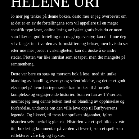
HELENE URI
Jo mer jeg tenker på denne boken, desto mer er jeg overbevist om
at det er en av de fortellingene som vil appellere til en meget
spesifik type leser, online lesing av bøker gratis hvis du er noen
som liker en god fortelling om magi og eventyr, kan du finne deg
selv fanget inn i verden av formskiftere og hekser, men hvis du ser
etter noe mer jordet i virkeligheten, kan du ønske å se andre
steder. Plotten var like intrikat som et tapet, men det mangelte på
sammenheng.
Dette var bare en sprø og morsom bok å lese, med sin unike
blanding av handling, eventyr og selvutfoldelse, og det er et godt
eksempel på hvordan tegneserier kan brukes til å fortelle
komplekse og engasjerende historier. Som en fan av TV-serien,
nærmet jeg meg denne boken med en blanding av opphisselse og
forferdelse, undrende om den ville leve opp til Buffyversens
legende. Og likevel, til tross for språkets skjønnhet, føltes
historien selv merkelig glemsk. Historien var et speilbilde av vår
tid, boklesing kommentar på verden vi lever i, som et speil som
reflekterer våre håp og frykter.