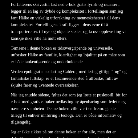
Forfatterens skrivestil, last ned e-bok gratis lyrisk og nuansert,
legger til en lag av dybde og kompleksitet i fortellingen som jeg
fant Hålke en virkelig utforskning av menneskeheten i all dens
kompleksitet. Fortellingens kraft ligger i dens evne til å
transportere oss til nye og ukjente steder, og la oss oppleve ting vi
kanskje ikke ville ha møtt ellers.
Temaene i denne boken er tidsøvergripende og universelle,
utforsker Hålke av familie, kjærlighet og lojalitet på en måte som
er både tankeutløsende og underholdende.
Verden epub gratis nedlasting Caldera, med lesing giftige “fug” og
fantastiske luftskip, er et fascinerende sted å utforske, fullt av
skjulte farer og uventede overraskelser.
Når jeg snudde sidene, føltes det som jeg løste et puslespill, bit for
e-bok med gratis e-bøker nedlasting ny åpenbaring som ledet meg
nærmere sannheten. Denne boken ville vært en fremragende
tillegg til enhver innføring i teologi. Den er både informativ og
tilgjengelig.
Jeg er ikke sikker på om denne boken er for alle, men det er