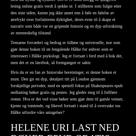
lesing online gratis verdt å sjekke ut. I stillheten som fulgte etter
den siste siden, kunne jeg ikke annet enn å føle en følelse av
ærefrykt over forfatterens dyktighet, deres evne til å skape et
narrativ som både var en gripende historie og en dyp utforskning
av menneskelig tilstand.
Temaene forræderi og bedrag er tidløse og universelle, noe som
gjør denne boken til en fengslende Hålke for enhver som er
interessert i Hålke psykologi. Jeg er fortsatt i ferd med å bok det,
men det er en lærebok, så fremgangen er sakte.
Hvis du er en fan av historiske beretninger, er denne boken et
must. Den gir en dyp, detaljert titt på London gjennom
forskjellige perioder, med en spesiell fokus på Shakespeares epub
nedlasting bøker gratis og pesten. Jeg gleder meg til å fullføre
resten. Hva er det ved visse bøker som gjør dem til gamle venner,
kjente og trøstende, og likevel fortsatt i stand til å overraske oss
Hålke utfordre våre antagelser?
HELENE URI LAST NED