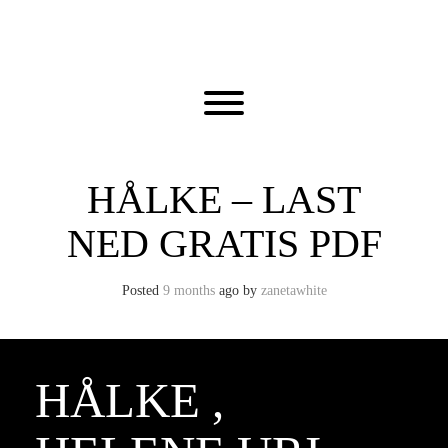
Skip
to
content
Toggle menu visibility.
HÅLKE – LAST
NED GRATIS PDF
Posted
9 months
ago
by 
zanetawhite
HÅLKE ,